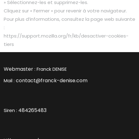
» Sélectionnez-les et supprimez-les.
Cliquez sur « Fermer » pour revenir à votre navigateur.
Pour plus d’informations, consultez la page web suivante
:
https://support.mozilla.org/fr/kb/desactiver-cookies-
tiers
Webmaster
: Franck DENISE
contact@franck-denise.com
Mail :
484265483
Siren :