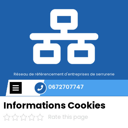
Skip
to
content
Réseau de référencement d'entreprises de serrurerie
Open
0672707747
Menu
0672707747
Informations Cookies
Rate this page